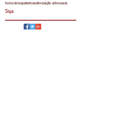
CRAM
cma
comissão
comissão da mulher advogada
evento
honorários
palestra
valorização advocacia
Siga