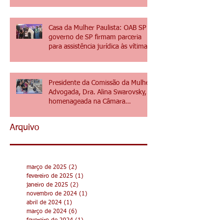
Conselho Federal da OAB, altera
"posição da mão" em juramentos
de novos advogados e advogadas
Casa da Mulher Paulista: OAB SP e
governo de SP firmam parceria
para assistência jurídica às vítimas
de violência de gênero
Presidente da Comissão da Mulher
Advogada, Dra. Alina Swarovsky, é
homenageada na Câmara
Municipal de Hortolândia
Arquivo
março de 2025
(2)
2 posts
fevereiro de 2025
(1)
1 post
janeiro de 2025
(2)
2 posts