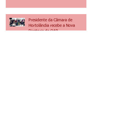
OAB Hortolândia abre inscrição
para Comissões
Presidente da Câmara de
Hortolândia recebe a Nova
Diretoria da OAB
Nova Diretoria da OAB é
recepcionada pelos colaboradores
da Ordem no primeiro dia da
gestão 2025/2027
OAB Hortolândia participa do 3º
AMAAH no Observatório Ambiental
OAPE