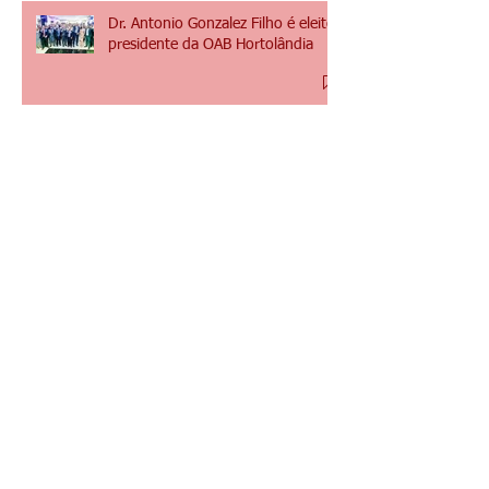
Posts Recentes
Dr. Antonio Gonzalez Filho é eleito
presidente da OAB Hortolândia
CONVITE - Solenidade de Posse da
Diretoria OAB Hortolândia / Gestão
2025 à 2027
Deputada Estadual Ana Perugini
visita sede da OAB Hortolândia
OAB Hortolândia abre inscrição
para Comissões