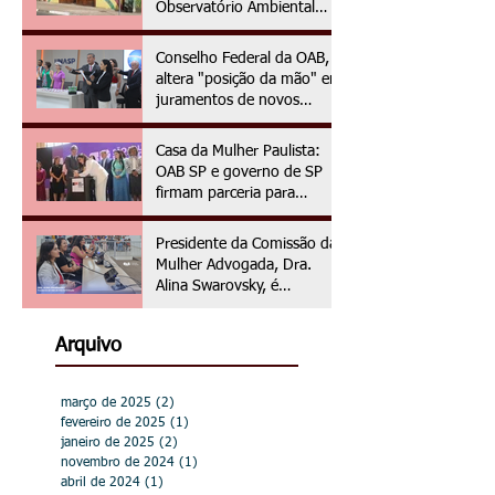
Observatório Ambiental
OAPE
Conselho Federal da OAB,
altera "posição da mão" em
juramentos de novos
advogados e advogadas
Casa da Mulher Paulista:
OAB SP e governo de SP
firmam parceria para
assistência jurídica às
vítimas de violência de
Presidente da Comissão da
gênero
Mulher Advogada, Dra.
Alina Swarovsky, é
homenageada na Câmara
Municipal de Hortolândia
Arquivo
março de 2025
(2)
2 posts
fevereiro de 2025
(1)
1 post
janeiro de 2025
(2)
2 posts
novembro de 2024
(1)
1 post
abril de 2024
(1)
1 post