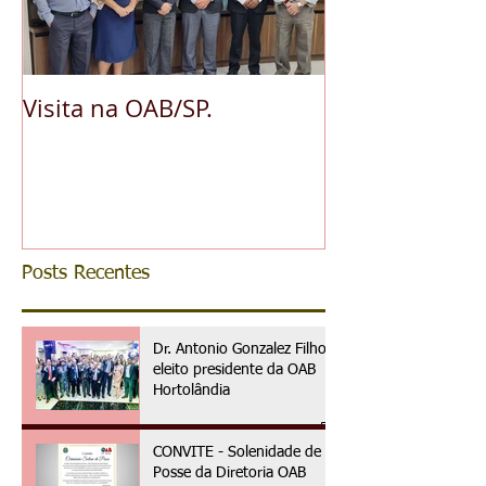
Visita na OAB/SP.
A pedido da O
reconhece ess
da advocacia 
municipal
Posts Recentes
Dr. Antonio Gonzalez Filho é
eleito presidente da OAB
Hortolândia
CONVITE - Solenidade de
Posse da Diretoria OAB