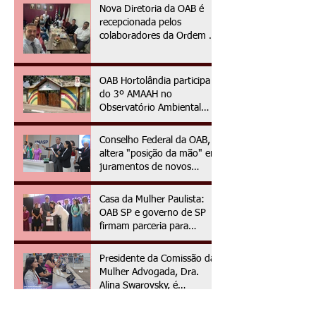
Nova Diretoria da OAB é
recepcionada pelos
colaboradores da Ordem no
primeiro dia da gestão
2025/2027
OAB Hortolândia participa
do 3º AMAAH no
Observatório Ambiental
OAPE
Conselho Federal da OAB,
altera "posição da mão" em
juramentos de novos
advogados e advogadas
Casa da Mulher Paulista:
OAB SP e governo de SP
firmam parceria para
assistência jurídica às
vítimas de violência de
Presidente da Comissão da
gênero
Mulher Advogada, Dra.
Alina Swarovsky, é
homenageada na Câmara
Municipal de Hortolândia