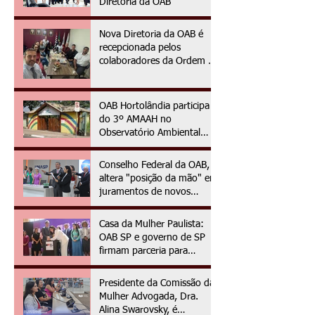
Diretoria da OAB
Nova Diretoria da OAB é
recepcionada pelos
colaboradores da Ordem no
primeiro dia da gestão
2025/2027
OAB Hortolândia participa
do 3º AMAAH no
Observatório Ambiental
OAPE
Conselho Federal da OAB,
altera "posição da mão" em
juramentos de novos
advogados e advogadas
Casa da Mulher Paulista:
OAB SP e governo de SP
firmam parceria para
assistência jurídica às
vítimas de violência de
Presidente da Comissão da
gênero
Mulher Advogada, Dra.
Alina Swarovsky, é