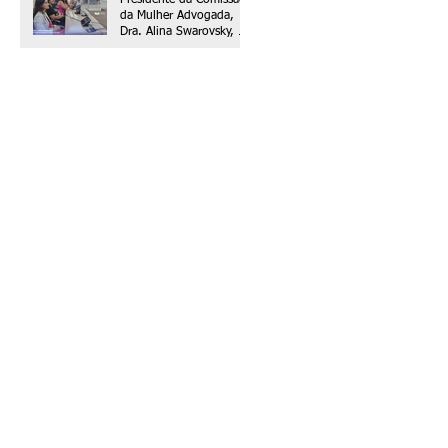
gênero
da Mulher Advogada,
Dra. Alina Swarovsky, é
homenageada na
Câmara Municipal de
Hortolândia