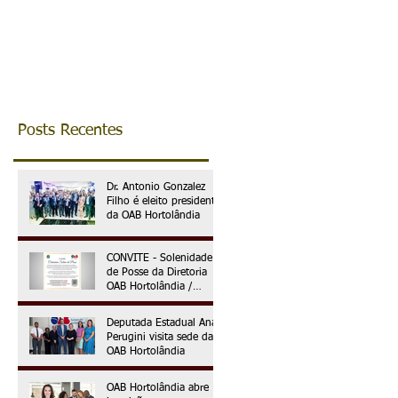
prefeito reconhece
essencialidade da
advocacia em decre
municipal
Posts Recentes
Dr. Antonio Gonzalez
Filho é eleito presidente
da OAB Hortolândia
CONVITE - Solenidade
de Posse da Diretoria
OAB Hortolândia /
Gestão 2025 à 2027
Deputada Estadual Ana
Perugini visita sede da
OAB Hortolândia
OAB Hortolândia abre