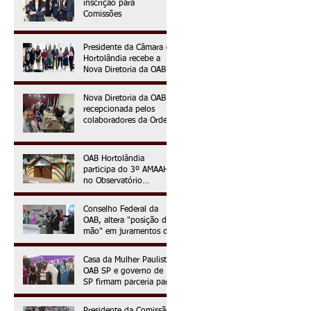
inscrição para
Comissões
Presidente da Câmara de
Hortolândia recebe a
Nova Diretoria da OAB
Nova Diretoria da OAB é
recepcionada pelos
colaboradores da Ordem
no primeiro dia da
gestão 2025/2027
OAB Hortolândia
participa do 3º AMAAH
no Observatório
Ambiental OAPE
Conselho Federal da
OAB, altera "posição da
mão" em juramentos de
novos advogados e
advogadas
Casa da Mulher Paulista:
OAB SP e governo de
SP firmam parceria para
assistência jurídica às
vítimas de violência de
Presidente da Comissão