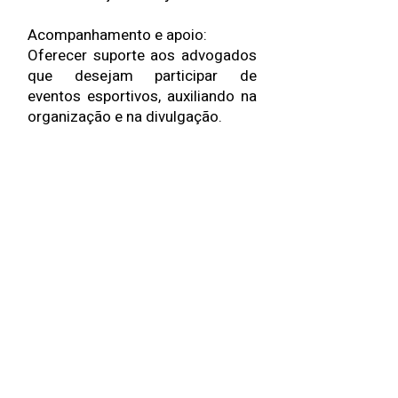
Acompanhamento e apoio:
Oferecer suporte aos advogados
que desejam participar de
eventos esportivos, auxiliando na
organização e na divulgação.
A comissão também pode atuar
na orientação de advogados
sobre questões relacionadas ao
esporte, como contratos
esportivos, patrocínios e outros
temas jurídicos relevantes.