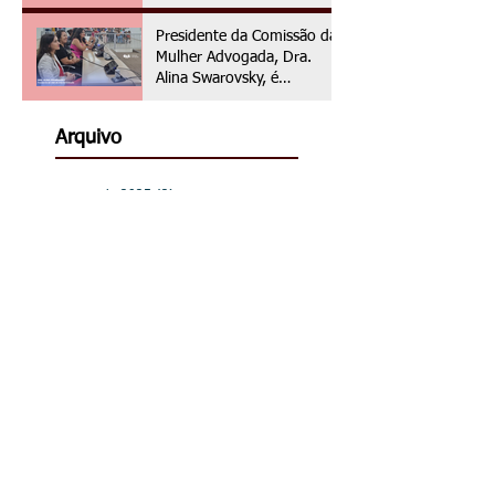
assistência jurídica às
vítimas de violência de
Presidente da Comissão da
gênero
Mulher Advogada, Dra.
Alina Swarovsky, é
homenageada na Câmara
Municipal de Hortolândia
Arquivo
março de 2025
(2)
2 posts
fevereiro de 2025
(1)
1 post
janeiro de 2025
(2)
2 posts
novembro de 2024
(1)
1 post
abril de 2024
(1)
1 post
março de 2024
(6)
6 posts
fevereiro de 2024
(1)
1 post
dezembro de 2023
(1)
1 post
novembro de 2023
(1)
1 post
outubro de 2023
(8)
8 posts
julho de 2023
(1)
1 post
junho de 2023
(3)
3 posts
maio de 2023
(3)
3 posts
abril de 2023
(3)
3 posts
março de 2023
(13)
13 posts
fevereiro de 2023
(6)
6 posts