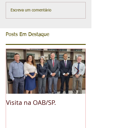
Escreva um comentário
Posts Em Destaque
Visita na OAB/SP.
A pedido da O
reconhece ess
da advocacia 
municipal