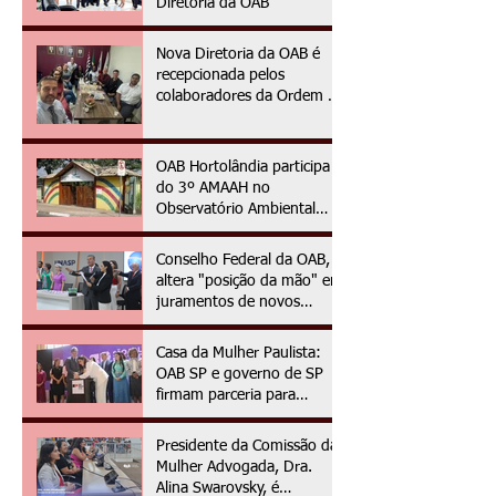
Diretoria da OAB
Nova Diretoria da OAB é
recepcionada pelos
colaboradores da Ordem no
primeiro dia da gestão
2025/2027
OAB Hortolândia participa
do 3º AMAAH no
Observatório Ambiental
OAPE
Conselho Federal da OAB,
altera "posição da mão" em
juramentos de novos
advogados e advogadas
Casa da Mulher Paulista:
OAB SP e governo de SP
firmam parceria para
assistência jurídica às
vítimas de violência de
Presidente da Comissão da
gênero
Mulher Advogada, Dra.
Alina Swarovsky, é