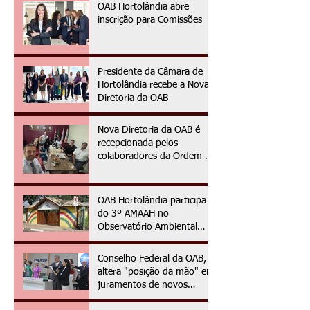
OAB Hortolândia abre
inscrição para Comissões
Presidente da Câmara de
Hortolândia recebe a Nova
Diretoria da OAB
Nova Diretoria da OAB é
recepcionada pelos
colaboradores da Ordem no
primeiro dia da gestão
2025/2027
OAB Hortolândia participa
do 3º AMAAH no
Observatório Ambiental
OAPE
Conselho Federal da OAB,
altera "posição da mão" em
juramentos de novos
advogados e advogadas