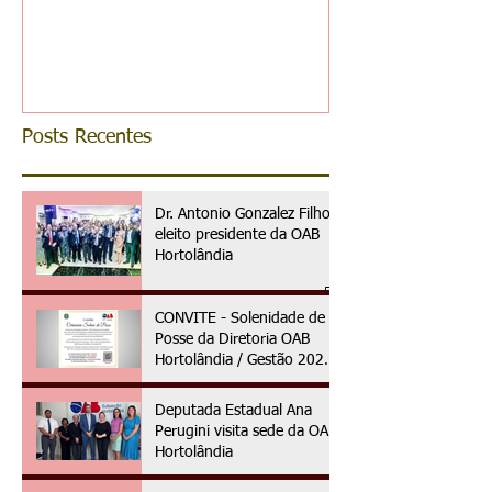
reconhece ess
da advocacia 
municipal
Posts Recentes
Dr. Antonio Gonzalez Filho é
eleito presidente da OAB
Hortolândia
CONVITE - Solenidade de
Posse da Diretoria OAB
Hortolândia / Gestão 2025
à 2027
Deputada Estadual Ana
Perugini visita sede da OAB
Hortolândia