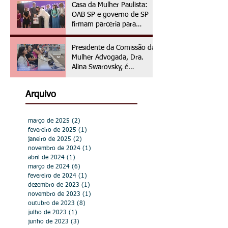
Casa da Mulher Paulista:
OAB SP e governo de SP
firmam parceria para
assistência jurídica às
vítimas de violência de
Presidente da Comissão da
gênero
Mulher Advogada, Dra.
Alina Swarovsky, é
homenageada na Câmara
Municipal de Hortolândia
Arquivo
março de 2025
(2)
2 posts
fevereiro de 2025
(1)
1 post
janeiro de 2025
(2)
2 posts
novembro de 2024
(1)
1 post
abril de 2024
(1)
1 post
março de 2024
(6)
6 posts
fevereiro de 2024
(1)
1 post
dezembro de 2023
(1)
1 post
novembro de 2023
(1)
1 post
outubro de 2023
(8)
8 posts
julho de 2023
(1)
1 post
junho de 2023
(3)
3 posts