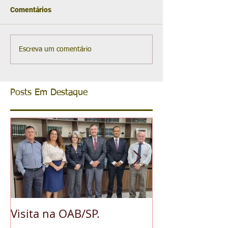
Comentários
Escreva um comentário
Posts Em Destaque
Visita na OAB/SP.
A pedido da O