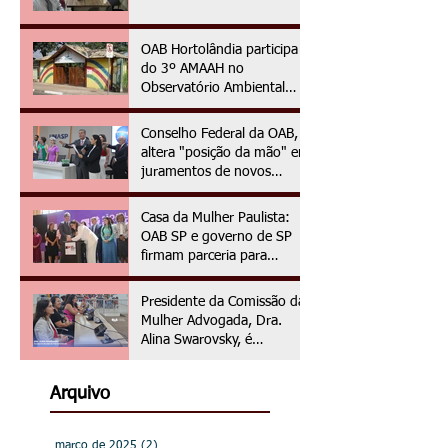
primeiro dia da gestão
2025/2027
OAB Hortolândia participa
do 3º AMAAH no
Observatório Ambiental
OAPE
Conselho Federal da OAB,
altera "posição da mão" em
juramentos de novos
advogados e advogadas
Casa da Mulher Paulista:
OAB SP e governo de SP
firmam parceria para
assistência jurídica às
vítimas de violência de
Presidente da Comissão da
gênero
Mulher Advogada, Dra.
Alina Swarovsky, é
homenageada na Câmara
Municipal de Hortolândia
Arquivo
março de 2025
(2)
2 posts