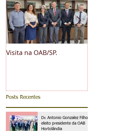
Visita na OAB/SP.
A pedido da O
reconhece ess
da advocacia 
municipal
Posts Recentes
Dr. Antonio Gonzalez Filho é
eleito presidente da OAB
Hortolândia