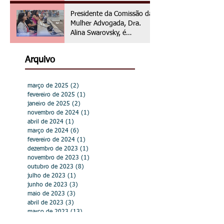
assistência jurídica às
vítimas de violência de
Presidente da Comissão da
gênero
Mulher Advogada, Dra.
Alina Swarovsky, é
homenageada na Câmara
Municipal de Hortolândia
Arquivo
março de 2025
(2)
2 posts
fevereiro de 2025
(1)
1 post
janeiro de 2025
(2)
2 posts
novembro de 2024
(1)
1 post
abril de 2024
(1)
1 post
março de 2024
(6)
6 posts
fevereiro de 2024
(1)
1 post
dezembro de 2023
(1)
1 post
novembro de 2023
(1)
1 post
outubro de 2023
(8)
8 posts
julho de 2023
(1)
1 post
junho de 2023
(3)
3 posts
maio de 2023
(3)
3 posts
abril de 2023
(3)
3 posts
março de 2023
(13)
13 posts
fevereiro de 2023
(6)
6 posts