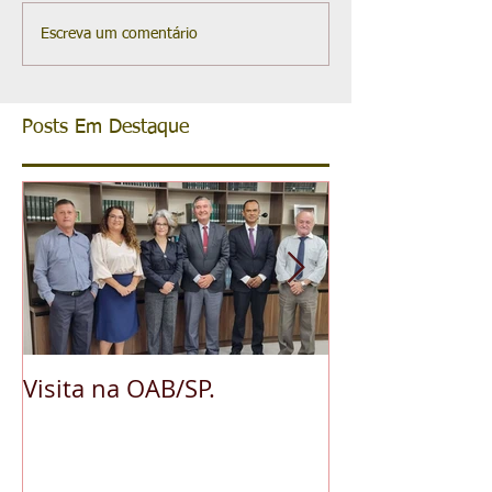
Escreva um comentário
Posts Em Destaque
Visita na OAB/SP.
A pedido da O
reconhece ess
da advocacia 
municipal