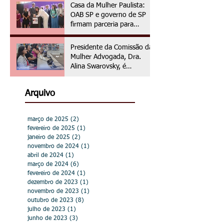
Casa da Mulher Paulista:
OAB SP e governo de SP
firmam parceria para
assistência jurídica às
vítimas de violência de
Presidente da Comissão da
gênero
Mulher Advogada, Dra.
Alina Swarovsky, é
homenageada na Câmara
Municipal de Hortolândia
Arquivo
março de 2025
(2)
2 posts
fevereiro de 2025
(1)
1 post
janeiro de 2025
(2)
2 posts
novembro de 2024
(1)
1 post
abril de 2024
(1)
1 post
março de 2024
(6)
6 posts
fevereiro de 2024
(1)
1 post
dezembro de 2023
(1)
1 post
novembro de 2023
(1)
1 post
outubro de 2023
(8)
8 posts
julho de 2023
(1)
1 post
junho de 2023
(3)
3 posts