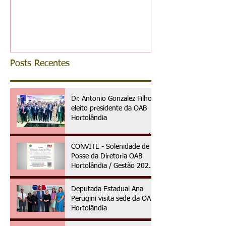
reconhece ess
da advocacia 
municipal
Posts Recentes
Dr. Antonio Gonzalez Filho é
eleito presidente da OAB
Hortolândia
CONVITE - Solenidade de
Posse da Diretoria OAB
Hortolândia / Gestão 2025
à 2027
Deputada Estadual Ana
Perugini visita sede da OAB
Hortolândia