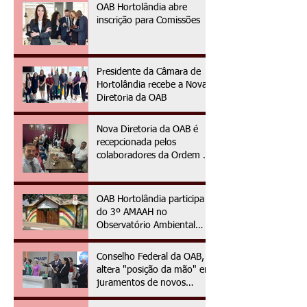
OAB Hortolândia abre
inscrição para Comissões
Presidente da Câmara de
Hortolândia recebe a Nova
Diretoria da OAB
Nova Diretoria da OAB é
recepcionada pelos
colaboradores da Ordem no
primeiro dia da gestão
2025/2027
OAB Hortolândia participa
do 3º AMAAH no
Observatório Ambiental
OAPE
Conselho Federal da OAB,
altera "posição da mão" em
juramentos de novos
advogados e advogadas