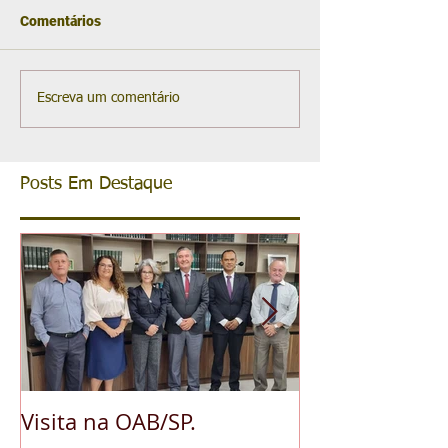
Comentários
Escreva um comentário
Posts Em Destaque
Visita na OAB/SP.
A pedido da O