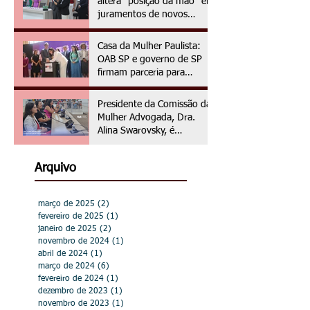
altera "posição da mão" em
juramentos de novos
advogados e advogadas
Casa da Mulher Paulista:
OAB SP e governo de SP
firmam parceria para
assistência jurídica às
vítimas de violência de
Presidente da Comissão da
gênero
Mulher Advogada, Dra.
Alina Swarovsky, é
homenageada na Câmara
Municipal de Hortolândia
Arquivo
março de 2025
(2)
2 posts
fevereiro de 2025
(1)
1 post
janeiro de 2025
(2)
2 posts
novembro de 2024
(1)
1 post
abril de 2024
(1)
1 post
março de 2024
(6)
6 posts
fevereiro de 2024
(1)
1 post
dezembro de 2023
(1)
1 post
novembro de 2023
(1)
1 post