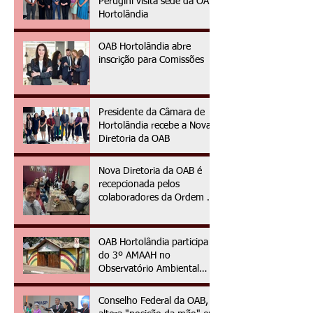
Perugini visita sede da OAB
Hortolândia
OAB Hortolândia abre
inscrição para Comissões
Presidente da Câmara de
Hortolândia recebe a Nova
Diretoria da OAB
Nova Diretoria da OAB é
recepcionada pelos
colaboradores da Ordem no
primeiro dia da gestão
2025/2027
OAB Hortolândia participa
do 3º AMAAH no
Observatório Ambiental
OAPE
Conselho Federal da OAB,