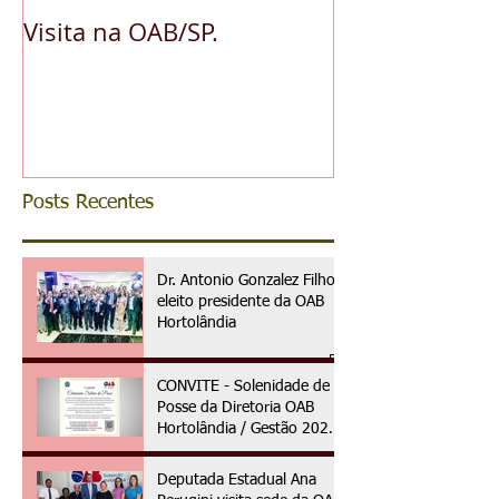
Visita na OAB/SP.
A pedido da O
reconhece ess
da advocacia 
municipal
Posts Recentes
Dr. Antonio Gonzalez Filho é
eleito presidente da OAB
Hortolândia
CONVITE - Solenidade de
Posse da Diretoria OAB
Hortolândia / Gestão 2025
à 2027
Deputada Estadual Ana