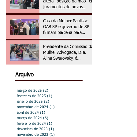
altera "posição da mão" em
juramentos de novos
advogados e advogadas
Casa da Mulher Paulista:
OAB SP e governo de SP
firmam parceria para
assistência jurídica às
vítimas de violência de
Presidente da Comissão da
gênero
Mulher Advogada, Dra.
Alina Swarovsky, é
homenageada na Câmara
Municipal de Hortolândia
Arquivo
março de 2025
(2)
2 posts
fevereiro de 2025
(1)
1 post
janeiro de 2025
(2)
2 posts
novembro de 2024
(1)
1 post
abril de 2024
(1)
1 post
março de 2024
(6)
6 posts
fevereiro de 2024
(1)
1 post
dezembro de 2023
(1)
1 post
novembro de 2023
(1)
1 post