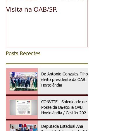
Visita na OAB/SP.
A pedido da O
reconhece ess
da advocacia 
municipal
Posts Recentes
Dr. Antonio Gonzalez Filho é
eleito presidente da OAB
Hortolândia
CONVITE - Solenidade de
Posse da Diretoria OAB
Hortolândia / Gestão 2025
à 2027
Deputada Estadual Ana