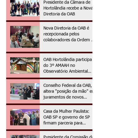
Presidente da Câmara de
Hortolândia recebe a Nova
Diretoria da OAB
Nova Diretoria da OAB é
recepcionada pelos
colaboradores da Ordem no
primeiro dia da gestão
2025/2027
OAB Hortolândia participa
do 3º AMAAH no
Observatório Ambiental
OAPE
Conselho Federal da OAB,
altera "posição da mão" em
juramentos de novos
advogados e advogadas
Casa da Mulher Paulista:
OAB SP e governo de SP
firmam parceria para
assistência jurídica às
vítimas de violência de
Presidente da Comissão da