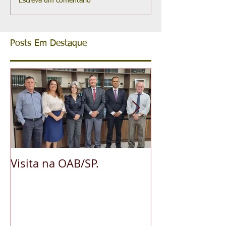
Escreva um comentário
Posts Em Destaque
Visita na OAB/SP.
A pedido da O
reconhece ess
da advocacia 
municipal